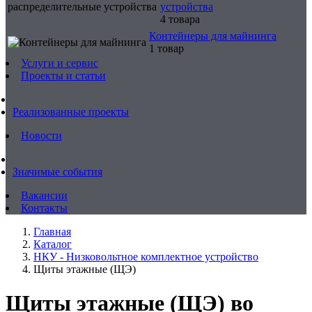
устройства
4 товара
Контейнеры для майнинга
1 товар
Услуги и сервис
Проекты и статьи
Реализованные проекты
Новости
Значимые события
Вакансии
Контакты
Главная
Каталог
НКУ - Низковольтное комплектное устройство
Щиты этажные (ЩЭ)
Щиты этажные (ЩЭ) во