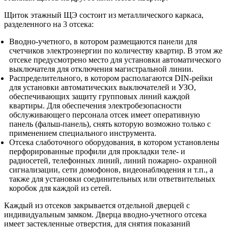
Щиток этажный ЩЭ состоит из металлического каркаса,
разделенного на 3 отсека:
Вводно-учетного, в котором размещаются панели для
счетчиков электроэнергии по количеству квартир. В этом же
отсеке предусмотрено место для установки автоматического
выключателя для отключения магистральной линии.
Распределительного, в котором располагаются DIN-рейки
для установки автоматических выключателей и УЗО,
обеспечивающих защиту групповых линий каждой
квартиры. Для обеспечения электробезопасности
обслуживающего персонала отсек имеет оперативную
панель (фальш-панель), снять которую возможно только с
применением специального инструмента.
Отсека слаботочного оборудования, в котором установлены
перфорированные профили для прокладки теле- и
радиосетей, телефонных линий, линий пожарно- охранной
сигнализации, сети домофонов, видеонаблюдения и т.п., а
также для установки соединительных или ответвительных
коробок для каждой из сетей.
Каждый из отсеков закрывается отдельной дверцей с
индивидуальным замком. Дверца вводно-учетного отсека
имеет застекленные отверстия, для снятия показаний