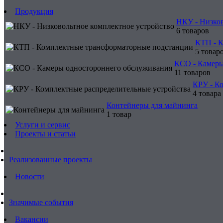
Продукция
НКУ - Низков
6 товаров
КТП - 
5 товар
КСО - Камеры
11 товаров
КРУ - К
4 товара
Контейнеры для майнинга
1 товар
Услуги и сервис
Проекты и статьи
Реализованные проекты
Новости
Значимые события
Вакансии