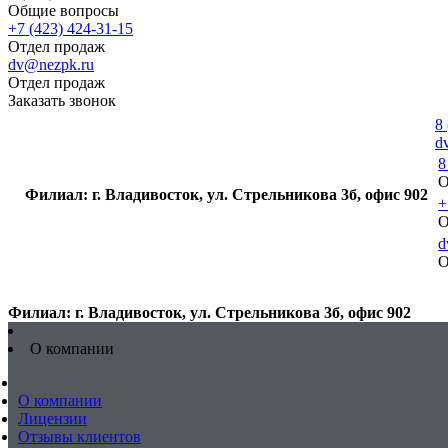
Общие вопросы
+7 (423) 424-31-15
Отдел продаж
dv@nezpk.ru
Отдел продаж
Заказать звонок
8
d
8
О
Филиал: г. Владивосток, ул. Стрельникова 3б, офис 902
+
О
d
О
Филиал: г. Владивосток, ул. Стрельникова 3б, офис 902
О компании
О компании
Лицензии
Отзывы клиентов