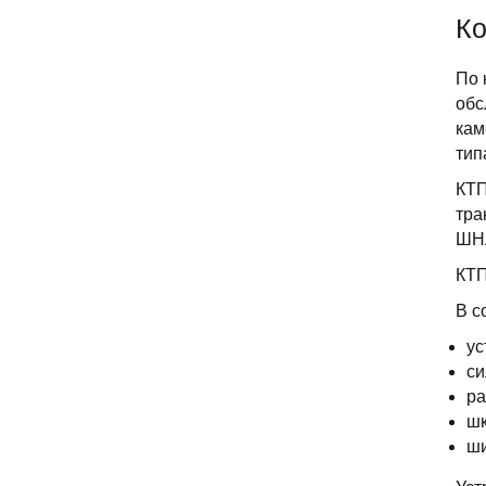
Ко
По 
обс
кам
тип
КТП
тра
ШН
КТП
В с
ус
си
ра
шк
ши