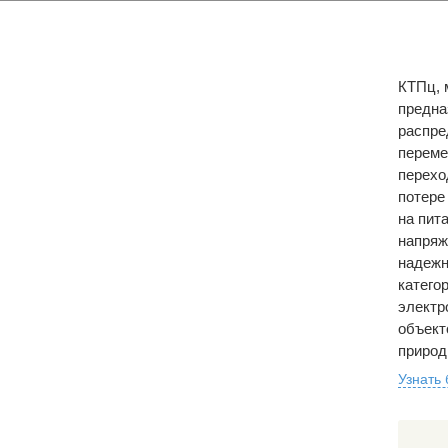
КТПц, 
предна
распре
переме
перехо
потере
на пит
напряж
надежн
категор
электр
объект
природ
Узнать