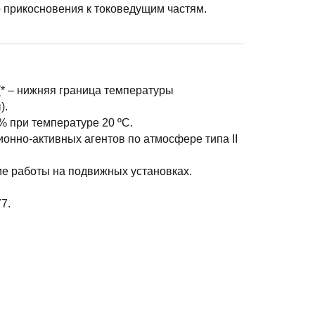
 прикосновения к токоведущим частям.
(* – нижняя граница температуры
).
% при температуре 20 ºС.
нно-активных агентов по атмосфере типа II
ние работы на подвижных установках.
7.