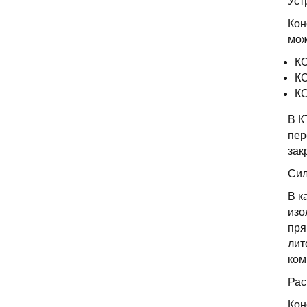
Уст
Кон
мож
КС
КС
КС
В К
пер
зак
Сил
В к
изо
пря
лит
ком
Рас
Кон