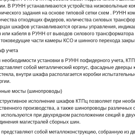
ии. В РУНН устанавливаются устройства низковольтные ко
нического задания на основе типовой сетки схем . РУНН ко
ичества отходящих фидеров, количества силовых трансфор
рцах шкафов устанавливаются органы управления, индика
 или кабеля в РУНН от выводов силового трансформатора
 токоведущие части камеры КСО и шинного перехода закры
ф учета
 необходимости установки в РУНН пофидерного учета, КТП
дставляет собой металлический корпус, фасадные дверцы 
стекла, внутри шкафа располагается коробки испытательны
ргии.
ные мосты (шинопроводы)
структивное исполнение шкафов КТПц позволяет при необ
ственного производства, а также шинопроводы различных 
используются при двухрядном расположении секций в дву
динения магистралей сборных шин.
представляют собой металлоконструкцию, собранную из дв