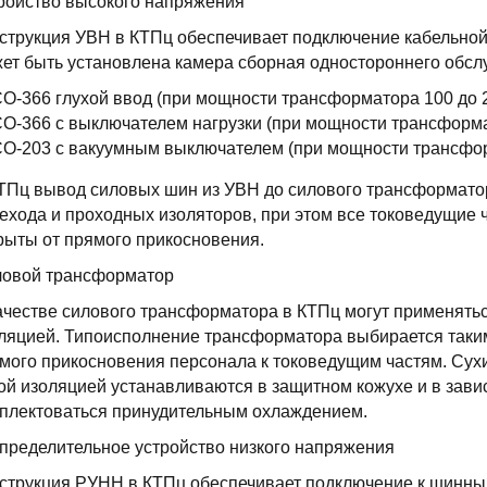
ройство высокого напряжения
струкция УВН в КТПц обеспечивает подключение кабельной
ет быть установлена камера сборная одностороннего обсл
О-366 глухой ввод (при мощности трансформатора 100 до 2
О-366 с выключателем нагрузки (при мощности трансформат
О-203 с вакуумным выключателем (при мощности трансформ
ТПц вывод силовых шин из УВН до силового трансформат
ехода и проходных изоляторов, при этом все токоведущие
рыты от прямого прикосновения.
овой трансформатор
ачестве силового трансформатора в КТПц могут применятьс
ляцией. Типоисполнение трансформатора выбирается таким
мого прикосновения персонала к токоведущим частям. Су
ой изоляцией устанавливаются в защитном кожухе и в зави
плектоваться принудительным охлаждением.
пределительное устройство низкого напряжения
струкция РУНН в КТПц обеспечивает подключение к шинны