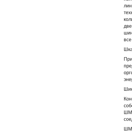
лин
тех
кол
две
шин
все
Шка
При
пре
орг
эне
Шин
Кон
соб
ШМ 
сое
ШМ 