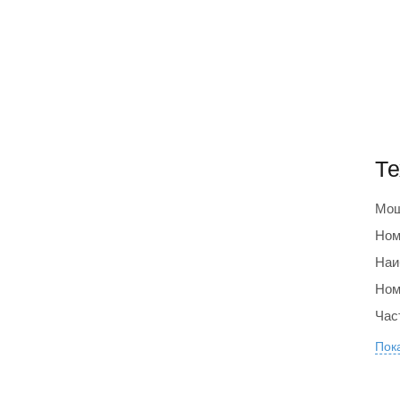
Те
Мощ
Ном
Наи
Ном
Час
Пока