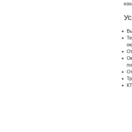
изо
Ус
Вы
Те
ок
От
Ок
по
От
Тр
КТ