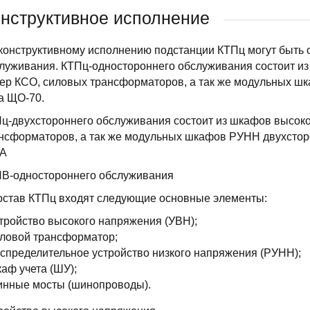
нструктивное исполнение
конструктивному исполнению подстанции КТПц могут быть 
луживания. КТПц-одностороннего обслуживания состоит из
ер КСО, силовых трансформаторов, а так же модульных ш
а ЩО-70.
ц-двухстороннего обслуживания состоит из шкафов высоко
нсформаторов, а так же модульных шкафов РУНН двухсто
А
В-одностороннего обслуживания
остав КТПц входят следующие основные элементы:
тройство высокого напряжения (УВН);
ловой трансформатор;
спределительное устройство низкого напряжения (РУНН);
аф учета (ШУ);
нные мосты (шинопроводы).